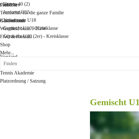
Herren 40 (2)
Clubleben
Preisliste
Junioren U15
Tennisclub für die ganze Familie
Juniorinnen U18
Kühlschrank
Gastronomie
Gemischt U10 - Kreisklasse
Wingfield beim TCGW
Gemischt U10 (2er) - Kreisklasse
FAQ & Kontakt
Shop
Mehr...
Vorstand
Finden
Mitgliedschaft
Tennis Akademie
Platzordnung / Satzung
Gemischt U1
Kreisklasse
v.l.n.r.: Maximilian Ste