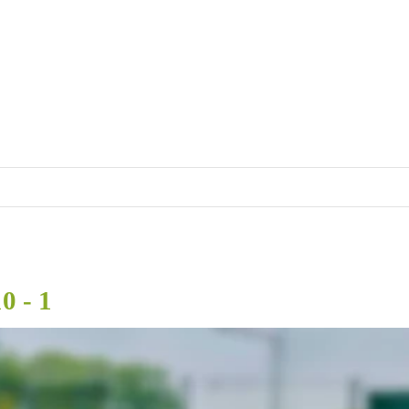
0 - 1
inbach, Fiete Piper, Valparaiso Massing, Alexandra Röring, Lea Dücker